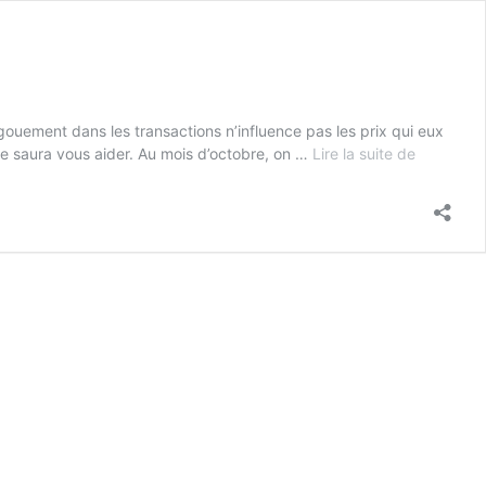
gouement dans les transactions n’influence pas les prix qui eux
ôve saura vous aider. Au mois d’octobre, on …
Lire la suite de
Quelles
sont
les
tendance
du
secteur
immobilie
en
cette
fin
d’année
2018
?