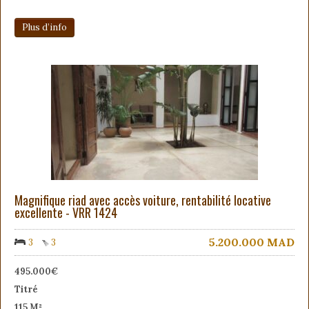
Plus d’info
Magnifique riad avec accès voiture, rentabilité locative
excellente - VRR 1424
5.200.000
MAD
3
3
495.000€
Titré
115 M²