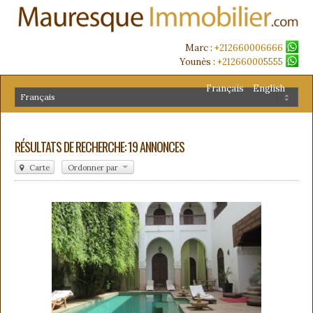
Marc :
+212660006666
Younès :
+212660005555
Français
English
RÉSULTATS DE RECHERCHE: 19 ANNONCES
Carte
Ordonner par