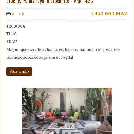
proche, Palais royal à proximité - VRR 1423
4.450.000
MAD
5
5
420.000€
Titré
88 M²
Magnifique riad de 5 chambres, bassin, hammam et très belle
terrasse adossée au jardin de l’Agdal
Plus d’info