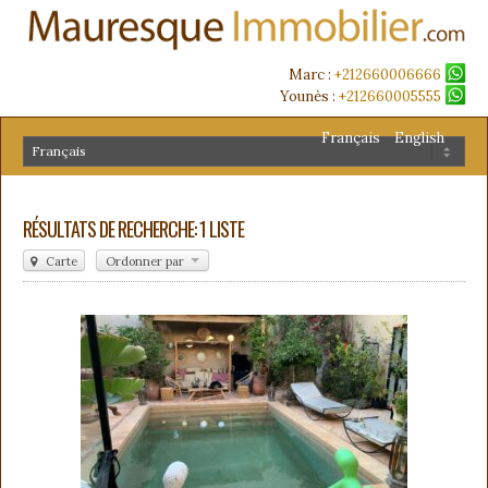
Marc :
+212660006666
Younès :
+212660005555
Français
English
RÉSULTATS DE RECHERCHE: 1 LISTE
Carte
Ordonner par