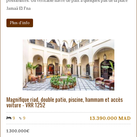
possibilités. Un véritable havre de paix à quelques pas de la place
Jamaâ El Fna
Plus d’info
Magnifique riad, double patio, piscine, hammam et accès
voiture - VRR 1252
13.390.000
MAD
9
9
1.300.000€