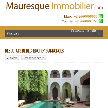
Marc :
+212660006666
Younès :
+212660005555
Français
English
RÉSULTATS DE RECHERCHE: 19 ANNONCES
Carte
Ordonner par