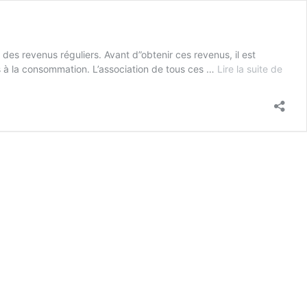
 des revenus réguliers. Avant d”obtenir ces revenus, il est
ts à la consommation. L’association de tous ces …
Lire la suite de
Comm
invest
dans
la
pierr
grâc
à
un
racha
de
crédi
?