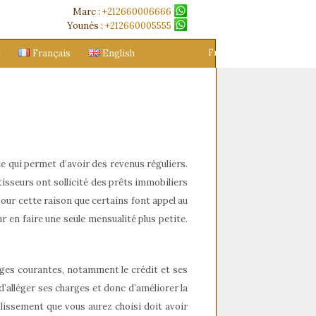
Marc :
+212660006666
Younès :
+212660005555
Français
English
t
Français
English
e qui permet d’avoir des revenus réguliers.
isseurs ont sollicité des prêts immobiliers
pour cette raison que certains font appel au
r en faire une seule mensualité plus petite.
arges courantes, notamment le crédit et ses
’alléger ses charges et donc d’améliorer la
blissement que vous aurez choisi doit avoir