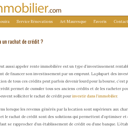
ouira
Service Rénovations
Art Mauresque
Favoris
Contac
à un rachat de crédit ?
peut aussi appeler rente immobilière est un type d’investissement rentabl
ant de financer son investissement par un emprunt. La plupart des invest
on de tous ces crédits peut parfois devenir lourd pour la bourse, c’est 
crédit permet de cumuler tous ses anciens crédits et de les racheter pou
uvent solliciter le rachat de crédit pour
investir dans l’immobilier
.
ens lorsque les revenus générés par la location sont supérieurs aux ch
et le rachat de crédit sont des solutions qui permettent d’optimiser et d
l faut se rapprocher d’un établissement de crédit ou d’une banque. L’éta