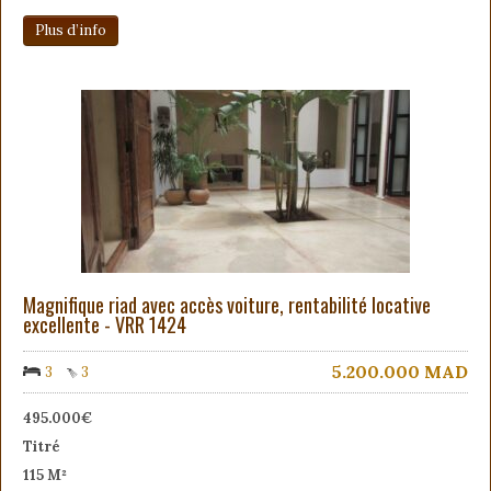
Plus d’info
Magnifique riad avec accès voiture, rentabilité locative
excellente - VRR 1424
5.200.000
MAD
3
3
495.000€
Titré
115 M²