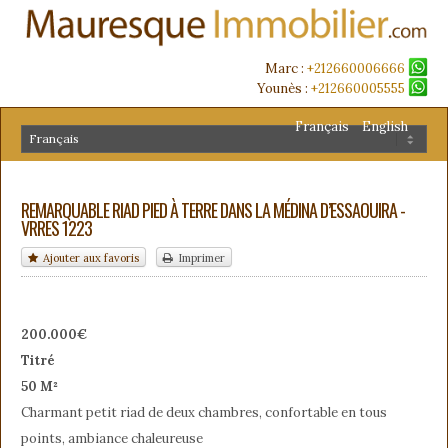
Marc :
+212660006666
Younès :
+212660005555
Français
English
REMARQUABLE RIAD PIED À TERRE DANS LA MÉDINA D’ESSAOUIRA -
VRRES 1223
Ajouter aux favoris
Imprimer
200.000€
Titré
50 M²
Charmant petit riad de deux chambres, confortable en tous
points, ambiance chaleureuse