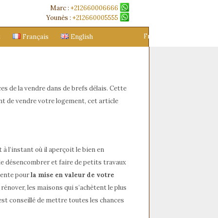
Marc :
+212660006666
Younès :
+212660005555
Français
English
t
Français
English
ces de la vendre dans de brefs délais. Cette
nt de vendre votre logement, cet article
à l’instant où il aperçoit le bien en
, le désencombrer et faire de petits travaux
vente pour
la mise en valeur de votre
énover, les maisons qui s’achètent le plus
 est conseillé de mettre toutes les chances