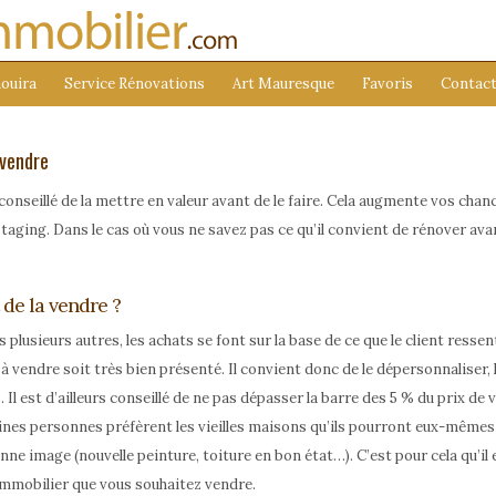
ouira
Service Rénovations
Art Mauresque
Favoris
Contac
 vendre
conseillé de la mettre en valeur avant de le faire. Cela augmente vos chan
aging. Dans le cas où vous ne savez pas ce qu’il convient de rénover ava
de la vendre ?
usieurs autres, les achats se font sur la base de ce que le client ressent 
n à vendre soit très bien présenté. Il convient donc de le dépersonnaliser
l est d’ailleurs conseillé de ne pas dépasser la barre des 5 % du prix de 
nes personnes préfèrent les vieilles maisons qu’ils pourront eux-mêmes r
nne image (nouvelle peinture, toiture en bon état…). C’est pour cela qu’il
 immobilier que vous souhaitez vendre.