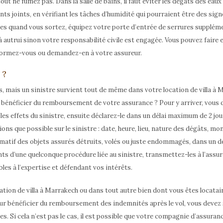
rtout ne fumez pas. Dans la salle de bains, il faut éviter les dégâts des ea
ents joints, en vérifiant les tâches d’humidité qui pourraient être des sig
es quand vous sortez, équipez votre porte d’entrée de serrures suppléme
s à autrui sinon votre responsabilité civile est engagée. Vous pouvez fair
nformez-vous ou demandez-en à votre assureur.
 ?
, mais un sinistre survient tout de même dans votre location de villa à
r bénéficier du remboursement de votre assurance ? Pour y arriver, vous 
s effets du sinistre, ensuite déclarez-le dans un délai maximum de 2 jours 
ns que possible sur le sinistre : date, heure, lieu, nature des dégâts, mo
matif des objets assurés détruits, volés ou juste endommagés, dans un dél
ts d’une quelconque procédure liée au sinistre, transmettez-les à l’assur
s à l’expertise et défendant vos intérêts.
cation de villa à Marrakech ou dans tout autre bien dont vous êtes locatai
ur bénéficier du remboursement des indemnités après le vol, vous devez su
es. Si cela n’est pas le cas, il est possible que votre compagnie d’assura