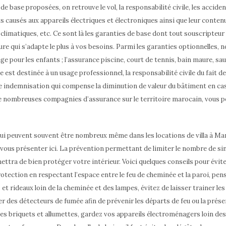
e base proposées, on retrouve le vol, la responsabilité civile, les accide
ts causés aux appareils électriques et électroniques ainsi que leur contenu,
imatiques, etc. Ce sont là les garanties de base dont tout souscripteur 
ure qui s’adapte le plus à vos besoins. Parmi les garanties optionnelles, n
pour les enfants ; l’assurance piscine, court de tennis, bain maure, sau
e est destinée à un usage professionnel, la responsabilité civile du fait d
ne indemnisation qui compense la diminution de valeur du bâtiment en cas 
e nombreuses compagnies d’assurance sur le territoire marocain, vous p
qui peuvent souvent être nombreux même dans les locations de villa à M
vous présenter ici. La prévention permettant de limiter le nombre de sin
ettra de bien protéger votre intérieur. Voici quelques conseils pour évite
protection en respectant l’espace entre le feu de cheminée et la paroi, p
s et rideaux loin de la cheminée et des lampes, évitez de laisser trainer le
aller des détecteurs de fumée afin de prévenir les départs de feu ou la prés
des briquets et allumettes, gardez vos appareils électroménagers loin d