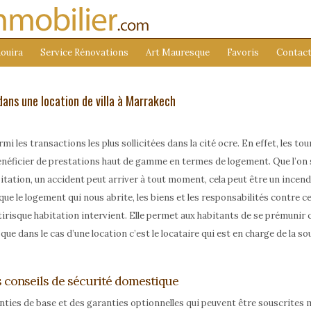
ouira
Service Rénovations
Art Mauresque
Favoris
Contac
dans une location de villa à Marrakech
i les transactions les plus sollicitées dans la cité ocre. En effet, les t
néficier de prestations haut de gamme en termes de logement. Que l’on so
itation, un accident peut arriver à tout moment, cela peut être un incendi
que le logement qui nous abrite, les biens et les responsabilités contre c
irisque habitation intervient. Elle permet aux habitants de se prémunir 
 que dans le cas d’une location c’est le locataire qui est en charge de la s
s conseils de sécurité domestique
ties de base et des garanties optionnelles qui peuvent être souscrites 