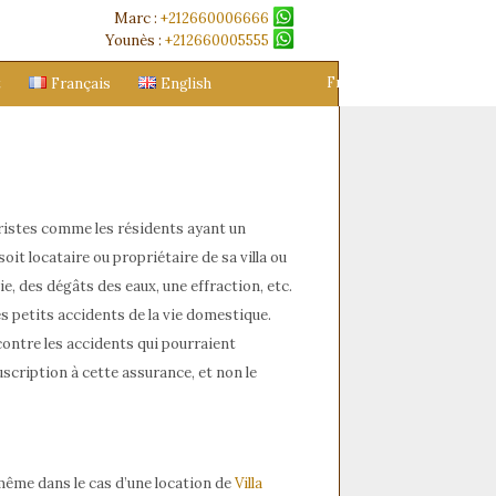
Marc :
+212660006666
Younès :
+212660005555
Français
English
t
Français
English
ouristes comme les résidents ayant un
it locataire ou propriétaire de sa villa ou
e, des dégâts des eaux, une effraction, etc.
es petits accidents de la vie domestique.
contre les accidents qui pourraient
ouscription à cette assurance, et non le
même dans le cas d’une location de
Villa